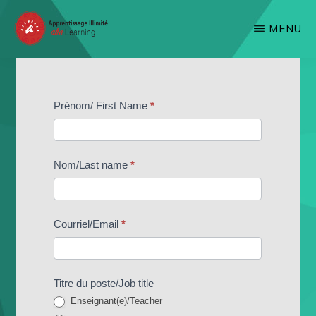
Skip
MENU
to
main
APPRENTISSAGE
Site
ILLIMITÉ
content
de
F
Prénom/ First Name
*
Concours
r
e
Nom/Last name
*
e
R
e
Courriel/Email
*
s
o
Titre du poste/Job title
u
Enseignant(e)/Teacher