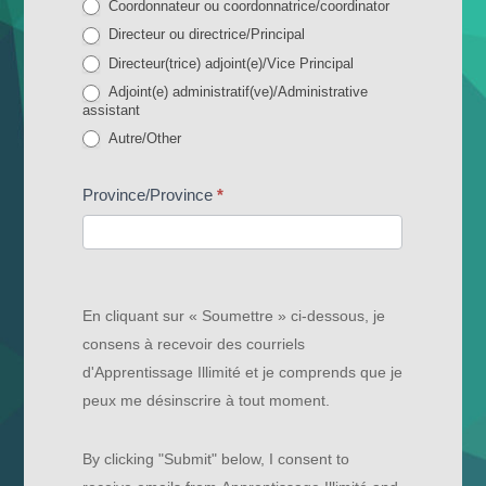
r
Coordonnateur ou coordonnatrice/coordinator
c
Directeur ou directrice/Principal
Directeur(trice) adjoint(e)/Vice Principal
e
Adjoint(e) administratif(ve)/Administrative
S
assistant
Autre/Other
i
Autre/Other
g
Province/Province
*
n
U
p
En cliquant sur « Soumettre » ci-dessous, je
consens à recevoir des courriels
d'Apprentissage Illimité et je comprends que je
peux me désinscrire à tout moment.
By clicking "Submit" below, I consent to